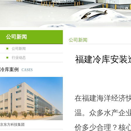
公司新闻
公司新闻
公司新闻
福建冷库安装
行业动态
冷库案例
CASES
在福建海洋经济
温。众多水产企
京东方科技集团
价多少合理？核