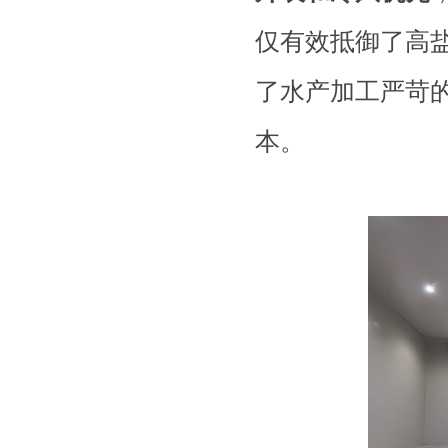
仅有效抵御了高
了水产加工严苛
本。