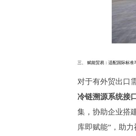
三、 赋能贸易：适配国际标准
对于有外贸出口
冷链溯源系统接
集，协助企业搭
库即赋能”，助