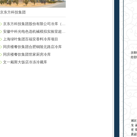
京东方科技集团
京东方科技集团股份有限公司冷库（…
安徽中科光电色选机械模拟实验室超…
上海绿叶集团百福安香料冷库项目
同庆楼餐饮集团合肥铜陵北路店冷库
同庆楼餐饮集团世家厨房冷库
文一戴斯大饭店冷冻冷藏库