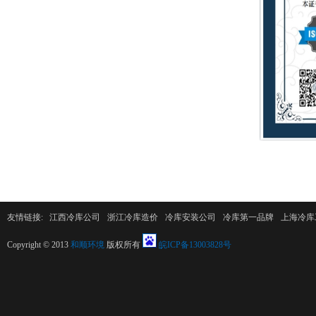
友情链接:
江西冷库公司
浙江冷库造价
冷库安装公司
冷库第一品牌
上海冷库
Copyright © 2013
和顺环境
版权所有
皖ICP备13003828号