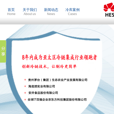
首页
关于我们
新闻动态
冷库案例
Home
About us
News
Cases